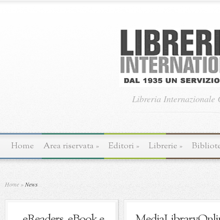
Libreria Internazionale
Home
Area riservata
»
Editori
»
Librerie
»
Bibliot
Home
»
News
eReaders, eBook e
MediaLibraryOnli