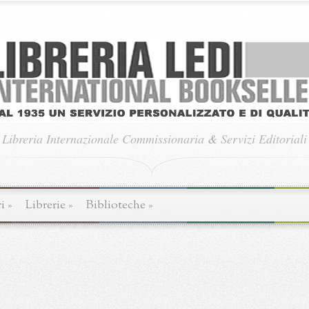
Libreria Internazionale Commissionaria
&
Servizi Editoriali
i
»
Librerie
»
Biblioteche
»