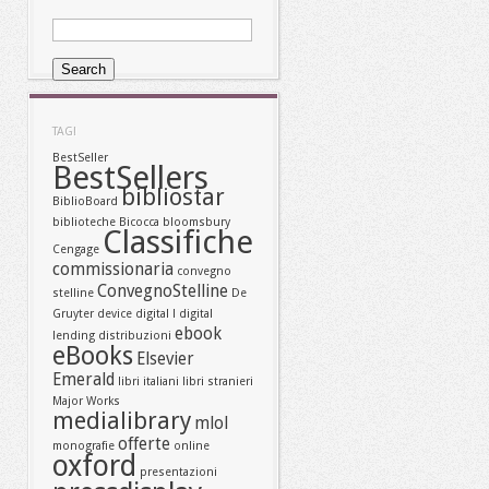
TAG!
BestSeller
BestSellers
bibliostar
BiblioBoard
biblioteche
Bicocca
bloomsbury
Classifiche
Cengage
commissionaria
convegno
ConvegnoStelline
stelline
De
Gruyter
device
digital l
digital
ebook
lending
distribuzioni
eBooks
Elsevier
Emerald
libri italiani
libri stranieri
Major Works
medialibrary
mlol
offerte
monografie
online
oxford
presentazioni