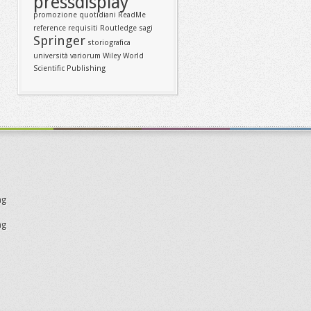
pressdisplay
promozione
quotidiani
ReadMe
reference
requisiti
Routledge
sagi
Springer
storiografica
università
variorum
Wiley
World
Scientific Publishing
ng
ng