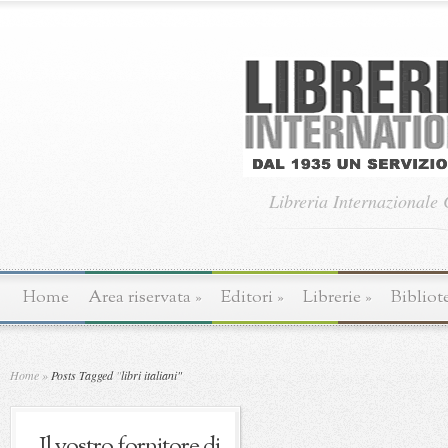
Libreria Internazionale
Home
Area riservata
»
Editori
»
Librerie
»
Bibliot
Home
»
Posts Tagged
"
libri italiani"
Il vostro fornitore di