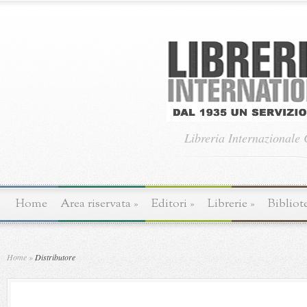
Libreria Internazionale
Home
Area riservata
»
Editori
»
Librerie
»
Bibliot
Home
»
Distributore