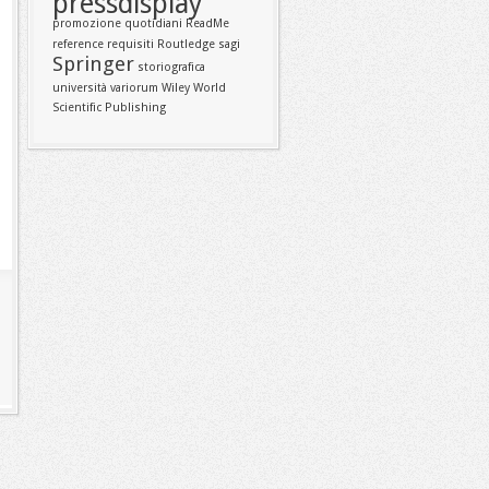
pressdisplay
promozione
quotidiani
ReadMe
reference
requisiti
Routledge
sagi
Springer
storiografica
università
variorum
Wiley
World
Scientific Publishing