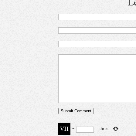
L
−
=
three