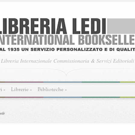
Libreria Internazionale Commissionaria
&
Servizi Editoriali
i
»
Librerie
»
Biblioteche
»
sede