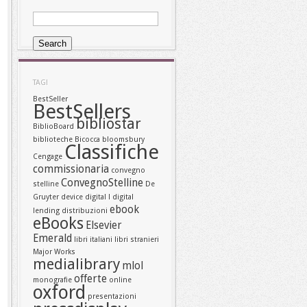
TAG!
BestSeller
BestSellers
bibliostar
BiblioBoard
biblioteche
Bicocca
bloomsbury
Classifiche
Cengage
commissionaria
convegno
ConvegnoStelline
stelline
De
Gruyter
device
digital l
digital
ebook
lending
distribuzioni
eBooks
Elsevier
Emerald
libri italiani
libri stranieri
Major Works
medialibrary
mlol
offerte
monografie
online
oxford
presentazioni